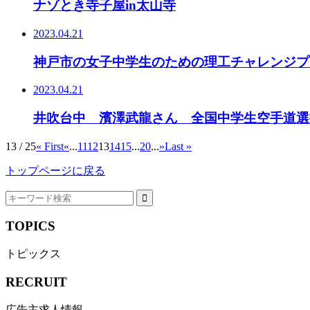
ナゾとき寺子屋in太山寺
2023.04.21
神戸市の女子中学生のための理工チャレンジプ
2023.04.21
井吹台中 濱澤武龍さん 全国中学生空手道選
13 / 25
« First
«
...
11
12
13
14
15
...
20
...
»
Last »
トップページに戻る
TOPICS
トピックス
RECRUIT
広告主求人情報