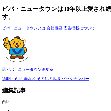
ビバ・ニュータウンは30年以上愛され
す。
ビバ！ニュータウンとは
会社概要
広告掲載について
須磨区
西区
垂水区
その他の地域
バックナンバー
編集記事
西区