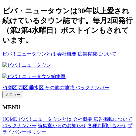
ビバ・ニュータウンは30年以上愛され
続けているタウン誌です。毎月2回発行
（第2第4水曜日）ポストインもされて
います。
ビバ！ニュータウンとは
会社概要
広告掲載について
須磨区
西区
垂水区
その他の地域
バックナンバー
メニュー
MENU
HOME
ビバ！ニュータウンとは
会社概要
広告掲載について
バックナンバー
編集室からのお知らせ
各種お問い合わせ
プ
ライバシーポリシー