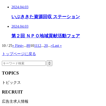
2024.04.03
いぶききた資源回収 ステーション
2024.04.03
第２回 ＮＰＯ地域貢献活動フェア
10 / 25
« First
«
...
8
9
10
11
12
...
20
...
»
Last »
トップページに戻る
TOPICS
トピックス
RECRUIT
広告主求人情報