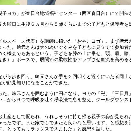
親子ヨガ」が春日台地域福祉センター（西区春日台）にて開催
２火曜日に生後６ヵ月から５歳くらいまでの子どもと保護者を
）
イルスペース代表）を講師に招いた「おやこヨガ」。まず﨑元
まった。﨑元さんは犬のぬいぐるみを子どもに見立てて参加者
づく機会でもあるという。子どもを膝の上に乗せ、頭、肩、膝
せき）」ポーズで、股関節の柔軟性をアップさせ血流を高める
ながら歩き回り、﨑元さんが手を２回叩くと近くにいた者同士
なが顔見知りになることができた。
った。﨑元さんを囲むように円になり、ヨガの「卍」「三日月
い口から６つで呼吸を吐く呼吸法で息を整え、クールダウンス
お土産として配られ、うれしそうに持ち帰る親子の姿が見られた
かったです。また家でもできたら良いなと思います」と感想を
す。とってもリラックスできました」と感想を話した。