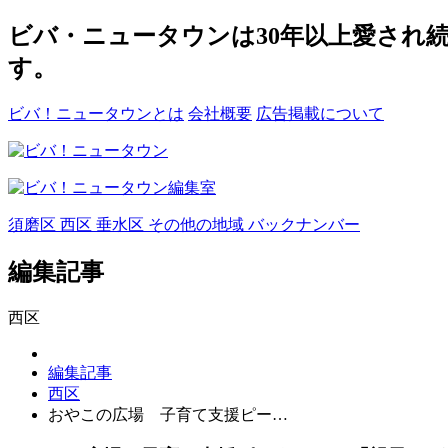
ビバ・ニュータウンは30年以上愛され
す。
ビバ！ニュータウンとは
会社概要
広告掲載について
須磨区
西区
垂水区
その他の地域
バックナンバー
編集記事
西区
編集記事
西区
おやこの広場 子育て支援ピー…