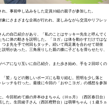
され、事前申し込みをした定員10組の親子が参加した。
対象にさまざまな企画が行われ、楽しみながら交流やリフレッ
さんの自己紹介があり、「私のことはサッキー先生と呼んでく
たちに体の動きを説明した。「ヨガ」は体を動かすだけではな
、つま先を手で何回もタッチ。続いて両足裏を合わせて胡坐
と説明があった。三角座りした親の膝に子どもを滑らせたり、
がペアになり互いに自己紹介。また歩き始め、手を２回叩くの
」「鷲」などの難しいポーズにも取り組む。照明を少し落と
トレッチを行った。最後に今回の「おやこヨガ」の感想を参加
。今回初めて娘の井本ゆまちゃん（10ヵ月）（西区春日台）
話した。生田綾子さん（西区樫野台）は萌華ちゃん（１歳５ヵ