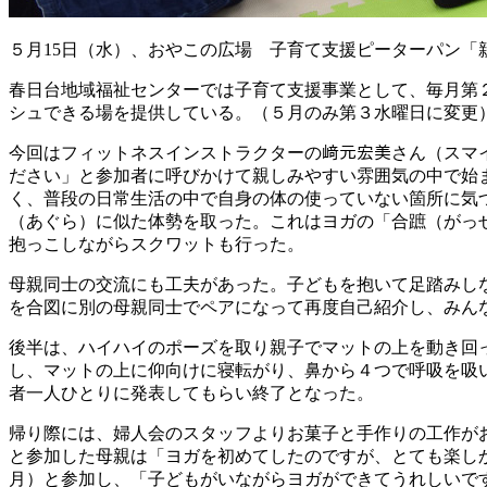
５月15日（水）、おやこの広場 子育て支援ピーターパン「
春日台地域福祉センターでは子育て支援事業として、毎月第
シュできる場を提供している。（５月のみ第３水曜日に変更
今回はフィットネスインストラクターの﨑元宏美さん（スマ
ださい」と参加者に呼びかけて親しみやすい雰囲気の中で始
く、普段の日常生活の中で自身の体の使っていない箇所に気
（あぐら）に似た体勢を取った。これはヨガの「合蹠（がっ
抱っこしながらスクワットも行った。
母親同士の交流にも工夫があった。子どもを抱いて足踏みし
を合図に別の母親同士でペアになって再度自己紹介し、みん
後半は、ハイハイのポーズを取り親子でマットの上を動き回
し、マットの上に仰向けに寝転がり、鼻から４つで呼吸を吸
者一人ひとりに発表してもらい終了となった。
帰り際には、婦人会のスタッフよりお菓子と手作りの工作が
と参加した母親は「ヨガを初めてしたのですが、とても楽し
月）と参加し、「子どもがいながらヨガができてうれしいで