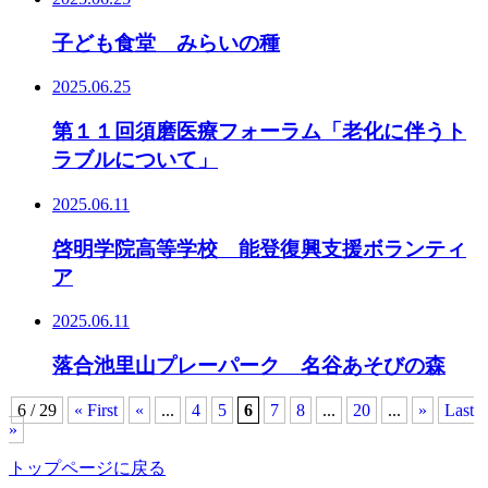
子ども食堂 みらいの種
2025.06.25
第１１回須磨医療フォーラム「老化に伴うト
ラブルについて」
2025.06.11
啓明学院高等学校 能登復興支援ボランティ
ア
2025.06.11
落合池里山プレーパーク 名谷あそびの森
6 / 29
« First
«
...
4
5
6
7
8
...
20
...
»
Last
»
トップページに戻る