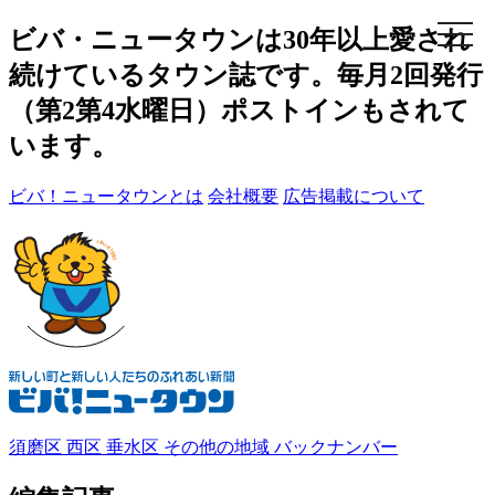
メ
ビバ・ニュータウンは30年以上愛され
ニ
続けているタウン誌です。毎月2回発行
ュ
ー
（第2第4水曜日）ポストインもされて
います。
ビバ！ニュータウンとは
会社概要
広告掲載について
須磨区
西区
垂水区
その他の地域
バックナンバー