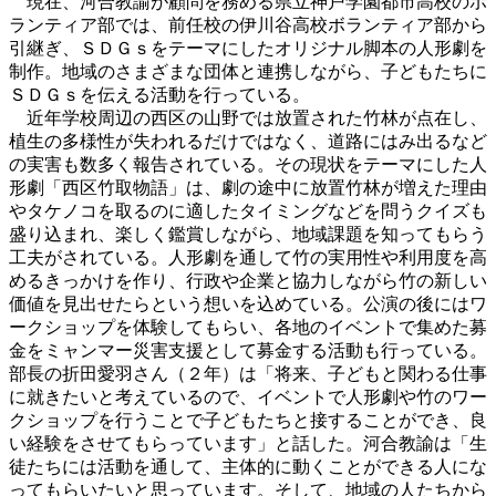
現在、河合教諭が顧問を務める県立神戸学園都市高校のボ
ランティア部では、前任校の伊川谷高校ボランティア部から
引継ぎ、ＳＤＧｓをテーマにしたオリジナル脚本の人形劇を
制作。地域のさまざまな団体と連携しながら、子どもたちに
ＳＤＧｓを伝える活動を行っている。
近年学校周辺の西区の山野では放置された竹林が点在し、
植生の多様性が失われるだけではなく、道路にはみ出るなど
の実害も数多く報告されている。その現状をテーマにした人
形劇「西区竹取物語」は、劇の途中に放置竹林が増えた理由
やタケノコを取るのに適したタイミングなどを問うクイズも
盛り込まれ、楽しく鑑賞しながら、地域課題を知ってもらう
工夫がされている。人形劇を通して竹の実用性や利用度を高
めるきっかけを作り、行政や企業と協力しながら竹の新しい
価値を見出せたらという想いを込めている。公演の後にはワ
ークショップを体験してもらい、各地のイベントで集めた募
金をミャンマー災害支援として募金する活動も行っている。
部長の折田愛羽さん（２年）は「将来、子どもと関わる仕事
に就きたいと考えているので、イベントで人形劇や竹のワー
クショップを行うことで子どもたちと接することができ、良
い経験をさせてもらっています」と話した。河合教諭は「生
徒たちには活動を通して、主体的に動くことができる人にな
ってもらいたいと思っています。そして、地域の人たちから