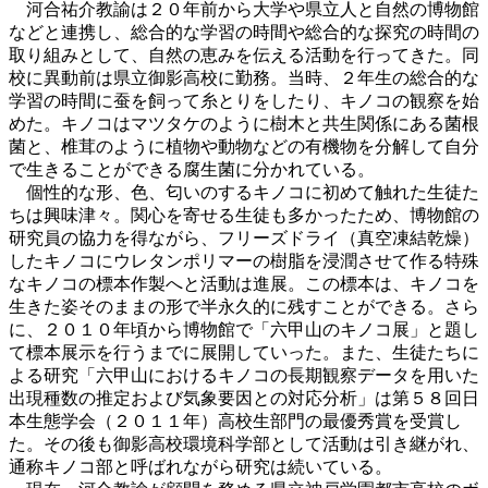
河合祐介教諭は２０年前から大学や県立人と自然の博物館
などと連携し、総合的な学習の時間や総合的な探究の時間の
取り組みとして、自然の恵みを伝える活動を行ってきた。同
校に異動前は県立御影高校に勤務。当時、２年生の総合的な
学習の時間に蚕を飼って糸とりをしたり、キノコの観察を始
めた。キノコはマツタケのように樹木と共生関係にある菌根
菌と、椎茸のように植物や動物などの有機物を分解して自分
で生きることができる腐生菌に分かれている。
個性的な形、色、匂いのするキノコに初めて触れた生徒た
ちは興味津々。関心を寄せる生徒も多かったため、博物館の
研究員の協力を得ながら、フリーズドライ（真空凍結乾燥）
したキノコにウレタンポリマーの樹脂を浸潤させて作る特殊
なキノコの標本作製へと活動は進展。この標本は、キノコを
生きた姿そのままの形で半永久的に残すことができる。さら
に、２０１０年頃から博物館で「六甲山のキノコ展」と題し
て標本展示を行うまでに展開していった。また、生徒たちに
よる研究「六甲山におけるキノコの長期観察データを用いた
出現種数の推定および気象要因との対応分析」は第５８回日
本生態学会（２０１１年）高校生部門の最優秀賞を受賞し
た。その後も御影高校環境科学部として活動は引き継がれ、
通称キノコ部と呼ばれながら研究は続いている。