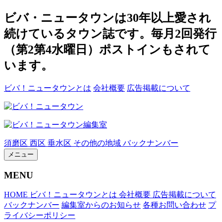
ビバ・ニュータウンは30年以上愛され
続けているタウン誌です。毎月2回発行
（第2第4水曜日）ポストインもされて
います。
ビバ！ニュータウンとは
会社概要
広告掲載について
須磨区
西区
垂水区
その他の地域
バックナンバー
メニュー
MENU
HOME
ビバ！ニュータウンとは
会社概要
広告掲載について
バックナンバー
編集室からのお知らせ
各種お問い合わせ
プ
ライバシーポリシー