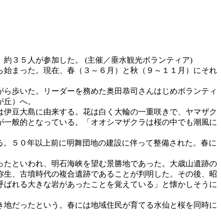
３５人が参加した。 (主催／垂水観光ボランティア)
ら始まった。現在、春（３～６月）と秋（９～１１月）にそれ
がら歩いた。リーダーを務めた奥田恭司さんはじめボランティ
が丘）へ。
は伊豆大島に由来する。花は白く大輪の一重咲きで、ヤマザク
が一般的となっている。「オオシマザクラは桜の中でも潮風に
る。５０年以上前に明舞団地の建設に伴って整備された。春に
ったといわれ、明石海峡を望む景勝地であった。大歳山遺跡の
弥生、古墳時代の複合遺跡であることが判明した。その後、昭
呼ばれる大きな岩があったことを覚えている」と懐かしそうに
き地だったという。春には地域住民が育てる水仙と桜を同時に