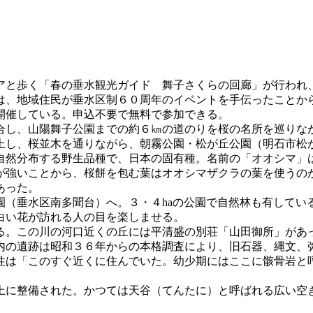
と歩く「春の垂水観光ガイド 舞子さくらの回廊」が行われ、約
、地域住民が垂水区制６０周年のイベントを手伝ったことか
開催している。申込不要で無料で参加できる。
し、山陽舞子公園までの約６㎞の道のりを桜の名所を巡りな
上し、桜並木を通りながら、朝霧公園・松が丘公園（明石市松
然分布する野生品種で、日本の固有種。名前の「オオシマ」
が強いことから、桜餅を包む葉はオオシマザクラの葉を使うの
あった。
（垂水区南多聞台）へ。３・４haの公園で自然林も有してい
白い花が訪れる人の目を楽しませる。
。この川の河口近くの丘には平清盛の別荘「山田御所」があ
内の遺跡は昭和３６年からの本格調査により、旧石器、縄文、
性は「このすぐ近くに住んでいた。幼少期にはここに骸骨岩と
に整備された。かつては天谷（てんたに）と呼ばれる広い空