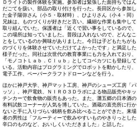
Ｄライトの製作体験を実施。参加者は緊張した面持ちではん
だごてを扱い、部品の取り付けを行った。長田区から参加し
た金子陽弥さん（小５・取材時）、ひよりさん（小４・同）
兄妹は、ものづくりが好きだと言い、繊細な作業も集中して
取り組んでいた。保護者は「近くで習い事をしているので、
この場所は知っていました。普段は入れないので、どんなこ
とをしているのか興味がありました。今日は子どもたちがも
のづくりを体験させていただけてよかったです」と満足した
様子だった。同社は次世代の教育事業にも力を入れており、
「モノコトＬａｂ．Ｃｌｕｂ」としてコベカツにも登録して
いる。活動内容はプログラミングでロボットを動かしたり、
電子工作、ペーパークラフトドローンなどを行う。
ほかに神戸大学、神戸マット工房、神戸のシューズ工房「パ
ッソ」、神戸電鉄、ＮＩＲＯ３Ｄラボによる物品販売やキッ
チンカーで飲食物の販売もあった。また、灘五郷の日本酒の
有料試飲コーナーが人気を博していた。酒蔵の直売所に行か
ないと手に入りづらい銘柄を飲み比べることができた。来場
者の男性は「フルーティーで飲みやすいものやきりっとした
辛口のものなど、おいしくいただきました」と話した。