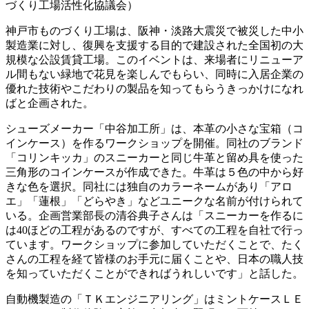
づくり工場活性化協議会）
神戸市ものづくり工場は、阪神・淡路大震災で被災した中小
製造業に対し、復興を支援する目的で建設された全国初の大
規模な公設賃貸工場。このイベントは、来場者にリニューア
ル間もない緑地で花見を楽しんでもらい、同時に入居企業の
優れた技術やこだわりの製品を知ってもらうきっかけになれ
ばと企画された。
シューズメーカー「中谷加工所」は、本革の小さな宝箱（コ
インケース）を作るワークショップを開催。同社のブランド
「コリンキッカ」のスニーカーと同じ牛革と留め具を使った
三角形のコインケースが作成できた。牛革は５色の中から好
きな色を選択。同社には独自のカラーネームがあり「アロ
エ」「蓮根」「どらやき」などユニークな名前が付けられて
いる。企画営業部長の清谷典子さんは「スニーカーを作るに
は40ほどの工程があるのですが、すべての工程を自社で行っ
ています。ワークショップに参加していただくことで、たく
さんの工程を経て皆様のお手元に届くことや、日本の職人技
を知っていただくことができればうれしいです」と話した。
自動機製造の「ＴＫエンジニアリング」はミントケースＬＥ