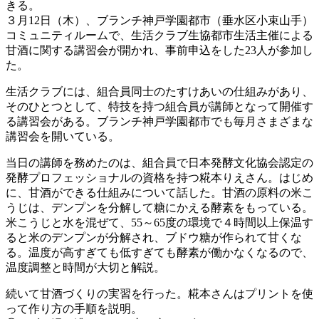
きる。
３月12日（木）、ブランチ神戸学園都市（垂水区小束山手）
コミュニティルームで、生活クラブ生協都市生活主催による
甘酒に関する講習会が開かれ、事前申込をした23人が参加し
た。
生活クラブには、組合員同士のたすけあいの仕組みがあり、
そのひとつとして、特技を持つ組合員が講師となって開催す
る講習会がある。ブランチ神戸学園都市でも毎月さまざまな
講習会を開いている。
当日の講師を務めたのは、組合員で日本発酵文化協会認定の
発酵プロフェッショナルの資格を持つ糀本りえさん。はじめ
に、甘酒ができる仕組みについて話した。甘酒の原料の米こ
うじは、デンプンを分解して糖にかえる酵素をもっている。
米こうじと水を混ぜて、55～65度の環境で４時間以上保温す
ると米のデンプンが分解され、ブドウ糖が作られて甘くな
る。温度が高すぎても低すぎても酵素が働かなくなるので、
温度調整と時間が大切と解説。
続いて甘酒づくりの実習を行った。糀本さんはプリントを使
って作り方の手順を説明。