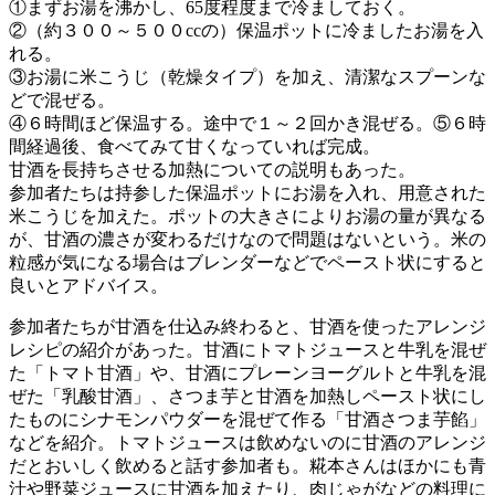
①まずお湯を沸かし、65度程度まで冷ましておく。
②（約３００～５００ccの）保温ポットに冷ましたお湯を入
れる。
③お湯に米こうじ（乾燥タイプ）を加え、清潔なスプーンな
どで混ぜる。
④６時間ほど保温する。途中で１～２回かき混ぜる。⑤６時
間経過後、食べてみて甘くなっていれば完成。
甘酒を長持ちさせる加熱についての説明もあった。
参加者たちは持参した保温ポットにお湯を入れ、用意された
米こうじを加えた。ポットの大きさによりお湯の量が異なる
が、甘酒の濃さが変わるだけなので問題はないという。米の
粒感が気になる場合はブレンダーなどでペースト状にすると
良いとアドバイス。
参加者たちが甘酒を仕込み終わると、甘酒を使ったアレンジ
レシピの紹介があった。甘酒にトマトジュースと牛乳を混ぜ
た「トマト甘酒」や、甘酒にプレーンヨーグルトと牛乳を混
ぜた「乳酸甘酒」、さつま芋と甘酒を加熱しペースト状にし
たものにシナモンパウダーを混ぜて作る「甘酒さつま芋餡」
などを紹介。トマトジュースは飲めないのに甘酒のアレンジ
だとおいしく飲めると話す参加者も。糀本さんはほかにも青
汁や野菜ジュースに甘酒を加えたり、肉じゃがなどの料理に