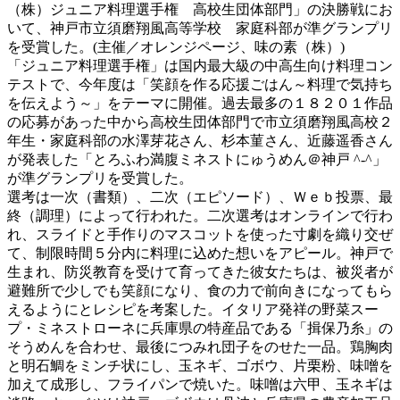
（株）ジュニア料理選手権 高校生団体部門」の決勝戦にお
いて、神戸市立須磨翔風高等学校 家庭科部が準グランプリ
を受賞した。(主催／オレンジページ、味の素（株）)
「ジュニア料理選手権」は国内最大級の中高生向け料理コン
テストで、今年度は「笑顔を作る応援ごはん～料理で気持ち
を伝えよう～」をテーマに開催。過去最多の１８２０１作品
の応募があった中から高校生団体部門で市立須磨翔風高校２
年生・家庭科部の水澤芽花さん、杉本菫さん、近藤遥香さん
が発表した「とろふわ満腹ミネストにゅうめん＠神戸 ^-^」
が準グランプリを受賞した。
選考は一次（書類）、二次（エピソード）、Ｗｅｂ投票、最
終（調理）によって行われた。二次選考はオンラインで行わ
れ、スライドと手作りのマスコットを使った寸劇を織り交ぜ
て、制限時間５分内に料理に込めた想いをアピール。神戸で
生まれ、防災教育を受けて育ってきた彼女たちは、被災者が
避難所で少しでも笑顔になり、食の力で前向きになってもら
えるようにとレシピを考案した。イタリア発祥の野菜スー
プ・ミネストローネに兵庫県の特産品である「揖保乃糸」の
そうめんを合わせ、最後につみれ団子をのせた一品。鶏胸肉
と明石鯛をミンチ状にし、玉ネギ、ゴボウ、片栗粉、味噌を
加えて成形し、フライパンで焼いた。味噌は六甲、玉ネギは