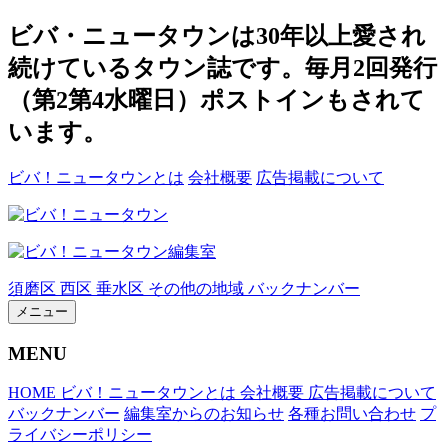
ビバ・ニュータウンは30年以上愛され
続けているタウン誌です。毎月2回発行
（第2第4水曜日）ポストインもされて
います。
ビバ！ニュータウンとは
会社概要
広告掲載について
須磨区
西区
垂水区
その他の地域
バックナンバー
メニュー
MENU
HOME
ビバ！ニュータウンとは
会社概要
広告掲載について
バックナンバー
編集室からのお知らせ
各種お問い合わせ
プ
ライバシーポリシー