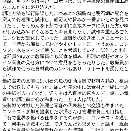
淡路、キャベツは神戸、ゴボウは丹波と兵庫県の農産加工品
をふんだんに盛り込んだ。
調理方法も試行錯誤した。つみれの鶏胸肉と明石鯛の配合を
変えて何種類も試作し、歯応えや旨みが一番よいものを見つ
けたり、そうめんを下茹でせずに直接スープに入れた方が味
がしみ込みやすくなることを発見したり、試作を重ねるごと
にレシピが進化していった。避難所の炊き出しメニューとし
て、平時から備蓄しておきやすいトマト缶、そうめん、コン
ソメ、水をメインで使うことも考慮している。試作した料理
は部員のほかに教職員にも試食を頼み、料理の感想やオンラ
イン審査の見せ方について意見をもらったりした。教職員か
ら試作で使った食材費のカンパもあり、サポートを受けたと
いう。
最終選考の直前には明石の魚の棚商店街で材料を頼み、横浜
まで郵送してもらった。届いた箱の中には食材と一緒に一通
の手紙が入っていた。送り主は八百屋の東さんで「優しい気
遣いに調理前に心が温まった」と３人は話した。
決勝戦で対戦した沖縄と青森の代表校との交流も生まれた。
コンテスト参加を提案した水澤さんは管理栄養士を目指し
「食で世界を拡げる仕事をするのが夢」。コンテストを通し
て「何事も挑戦すれば、できるんだと思えた」と話す。近藤
さんは自身の体調が優れなかった時期に、ごはんに救われた