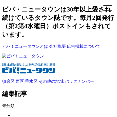
メ
ビバ・ニュータウンは30年以上愛され
ニ
続けているタウン誌です。毎月2回発行
ュ
ー
（第2第4水曜日）ポストインもされて
います。
ビバ！ニュータウンとは
会社概要
広告掲載について
須磨区
西区
垂水区
その他の地域
バックナンバー
編集記事
未分類