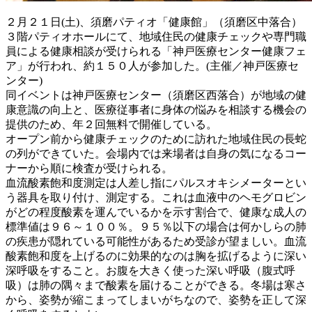
２月２１日(土)、須磨パティオ「健康館」（須磨区中落合）
３階パティオホールにて、地域住民の健康チェックや専門職
員による健康相談が受けられる「神戸医療センター健康フェ
ア」が行われ、約１５０人が参加した。(主催／神戸医療セ
ンター)
同イベントは神戸医療センター（須磨区西落合）が地域の健
康意識の向上と、医療従事者に身体の悩みを相談する機会の
提供のため、年２回無料で開催している。
オープン前から健康チェックのために訪れた地域住民の長蛇
の列ができていた。会場内では来場者は自身の気になるコー
ナーから順に検査が受けられる。
血流酸素飽和度測定は人差し指にパルスオキシメーターとい
う器具を取り付け、測定する。これは血液中のヘモグロビン
がどの程度酸素を運んでいるかを示す割合で、健康な成人の
標準値は９６～１００％。９５％以下の場合は何かしらの肺
の疾患が隠れている可能性があるため受診が望ましい。血流
酸素飽和度を上げるのに効果的なのは胸を拡げるように深い
深呼吸をすること。お腹を大きく使った深い呼吸（腹式呼
吸）は肺の隅々まで酸素を届けることができる。冬場は寒さ
から、姿勢が縮こまってしまいがちなので、姿勢を正して深