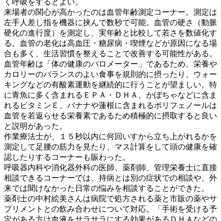
く呼吸をするとよい。
来場者の関心が高かったのは血管年齢測定コーナー。測定は
左手人差し指を機器に挟んで数秒で可能。血管の硬さ（動脈
硬化の進行度）を測定し、実年齢と比較して若さを数値化す
る。血管の老化は高血圧・糖尿病・喫煙などが原因になる場
合も多く、生活習慣を整えることで改善する可能性がある。
血管年齢は「体の健康のバロメーター」であるため、栄養や
カロリーのバランスのよい食事を規則的に摂ったり、ウォー
キングなどの有酸素運動を継続的に行うことが望ましい。特
に青魚に多く含まれるＥＰＡ・ＤＨＡ、かぼちゃなどに含ま
れるビタミンＥ、バナナや蓮根に含まれるポリフェノールは
血管を若返らせる栄養素であるため積極的に摂取すると良い
と説明があった。
作業療法士が、１５秒以内に何回いすから立ち上がれるかを
測定して足腰の筋力を見たり、マス計算をして頭の健康を確
認したりするコーナーも賑わった。
呼吸器内科や消化器外科の医師、薬剤師、管理栄養士に直接
相談できるコーナーでは、持病とは別の症状での相談や、外
来では聞けなかった日常の悩みを相談することができた。
薬剤士の中村絵美さんは病院で処方される薬と市販の薬やサ
プリメントとの飲み合わせについて対応。「手術を受ける予
定がある方は血液をサラサラにする効果があるＤＨＡなどの