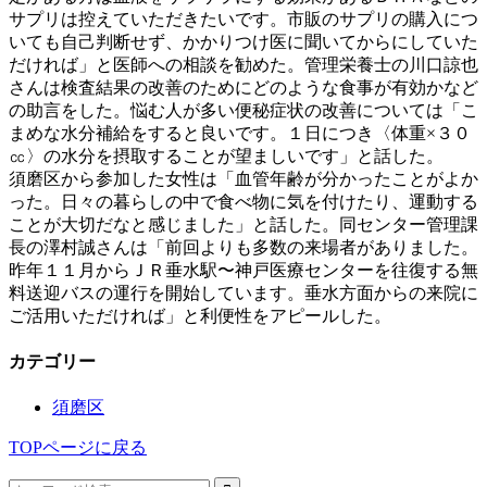
サプリは控えていただきたいです。市販のサプリの購入につ
いても自己判断せず、かかりつけ医に聞いてからにしていた
だければ」と医師への相談を勧めた。管理栄養士の川口諒也
さんは検査結果の改善のためにどのような食事が有効かなど
の助言をした。悩む人が多い便秘症状の改善については「こ
まめな水分補給をすると良いです。１日につき〈体重×３０
㏄〉の水分を摂取することが望ましいです」と話した。
須磨区から参加した女性は「血管年齢が分かったことがよか
った。日々の暮らしの中で食べ物に気を付けたり、運動する
ことが大切だなと感じました」と話した。同センター管理課
長の澤村誠さんは「前回よりも多数の来場者がありました。
昨年１１月からＪＲ垂水駅〜神戸医療センターを往復する無
料送迎バスの運行を開始しています。垂水方面からの来院に
ご活用いただければ」と利便性をアピールした。
カテゴリー
須磨区
TOPページに戻る