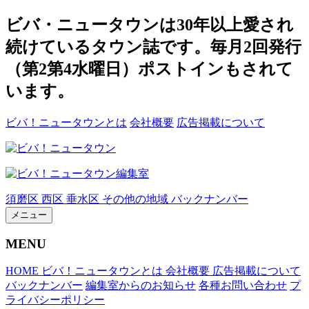
ビバ・ニュータウンは30年以上愛され
続けているタウン誌です。毎月2回発行
（第2第4水曜日）ポストインもされて
います。
ビバ！ニュータウンとは
会社概要
広告掲載について
須磨区
西区
垂水区
その他の地域
バックナンバー
メニュー
MENU
HOME
ビバ！ニュータウンとは
会社概要
広告掲載について
バックナンバー
編集室からのお知らせ
各種お問い合わせ
プ
ライバシーポリシー