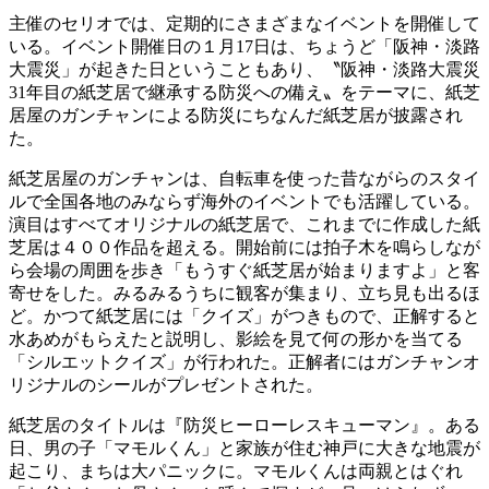
主催のセリオでは、定期的にさまざまなイベントを開催して
いる。イベント開催日の１月17日は、ちょうど「阪神・淡路
大震災」が起きた日ということもあり、〝阪神・淡路大震災
31年目の紙芝居で継承する防災への備え〟をテーマに、紙芝
居屋のガンチャンによる防災にちなんだ紙芝居が披露され
た。
紙芝居屋のガンチャンは、自転車を使った昔ながらのスタイ
ルで全国各地のみならず海外のイベントでも活躍している。
演目はすべてオリジナルの紙芝居で、これまでに作成した紙
芝居は４００作品を超える。開始前には拍子木を鳴らしなが
ら会場の周囲を歩き「もうすぐ紙芝居が始まりますよ」と客
寄せをした。みるみるうちに観客が集まり、立ち見も出るほ
ど。かつて紙芝居には「クイズ」がつきもので、正解すると
水あめがもらえたと説明し、影絵を見て何の形かを当てる
「シルエットクイズ」が行われた。正解者にはガンチャンオ
リジナルのシールがプレゼントされた。
紙芝居のタイトルは『防災ヒーローレスキューマン』。ある
日、男の子「マモルくん」と家族が住む神戸に大きな地震が
起こり、まちは大パニックに。マモルくんは両親とはぐれ