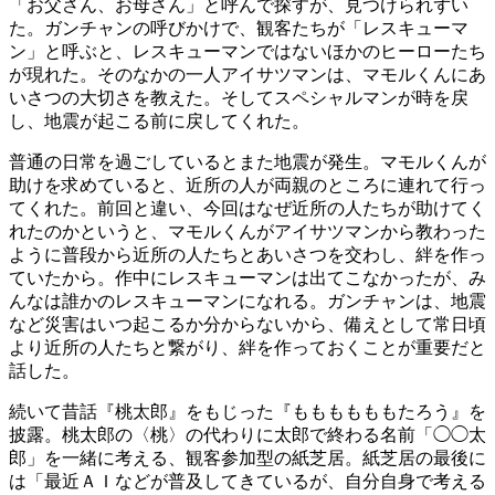
「お父さん、お母さん」と呼んで探すが、見つけられずい
た。ガンチャンの呼びかけで、観客たちが「レスキューマ
ン」と呼ぶと、レスキューマンではないほかのヒーローたち
が現れた。そのなかの一人アイサツマンは、マモルくんにあ
いさつの大切さを教えた。そしてスペシャルマンが時を戻
し、地震が起こる前に戻してくれた。
普通の日常を過ごしているとまた地震が発生。マモルくんが
助けを求めていると、近所の人が両親のところに連れて行っ
てくれた。前回と違い、今回はなぜ近所の人たちが助けてく
れたのかというと、マモルくんがアイサツマンから教わった
ように普段から近所の人たちとあいさつを交わし、絆を作っ
ていたから。作中にレスキューマンは出てこなかったが、み
んなは誰かのレスキューマンになれる。ガンチャンは、地震
など災害はいつ起こるか分からないから、備えとして常日頃
より近所の人たちと繋がり、絆を作っておくことが重要だと
話した。
続いて昔話『桃太郎』をもじった『ももももももたろう』を
披露。桃太郎の〈桃〉の代わりに太郎で終わる名前「◯◯太
郎」を一緒に考える、観客参加型の紙芝居。紙芝居の最後に
は「最近ＡＩなどが普及してきているが、自分自身で考える