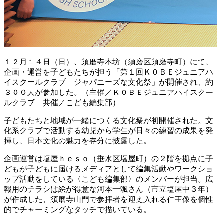
１２月１４日（日）、須磨寺本坊（須磨区須磨寺町）にて、
企画・運営を子どもたちが担う「第１回ＫＯＢＥジュニアハ
イスクールクラブ ジャパニーズな文化祭」が開催され、約
３００人が参加した。（主催／ＫＯＢＥジュニアハイスクー
ルクラブ 共催／こども編集部）
子どもたちと地域が一緒につくる文化祭が初開催された。文
化系クラブで活動する幼児から学生が日々の練習の成果を発
揮し、日本文化の魅力を存分に披露した。
企画運営は塩屋ｈｅｓｏ（垂水区塩屋町）の２階を拠点に子
どもが子どもに届けるメディアとして編集活動やワークショ
ップ活動をしている〈こども編集部〉のメンバーが担当。広
報用のチラシは絵が得意な河本一颯さん（市立塩屋中３年）
が作成した。須磨寺山門で参拝者を迎え入れる仁王像を個性
的でチャーミングなタッチで描いている。