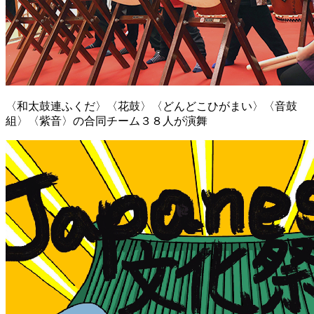
〈和太鼓連ふくだ〉〈花鼓〉〈どんどこひがまい〉〈音鼓
組〉〈紫音〉の合同チーム３８人が演舞