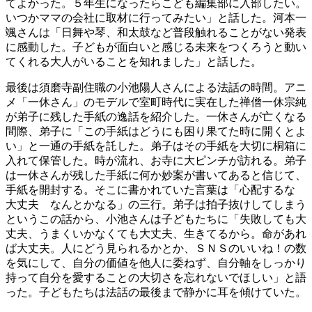
てよかった。５年生になったらこども編集部に入部したい。
いつかママの会社に取材に行ってみたい」と話した。河本一
颯さんは「日舞や琴、和太鼓など普段触れることがない発表
に感動した。子どもが面白いと感じる未来をつくろうと動い
てくれる大人がいることを知れました」と話した。
最後は須磨寺副住職の小池陽人さんによる法話の時間。アニ
メ「一休さん」のモデルで室町時代に実在した禅僧一休宗純
が弟子に残した手紙の逸話を紹介した。一休さんが亡くなる
間際、弟子に「この手紙はどうにも困り果てた時に開くとよ
い」と一通の手紙を託した。弟子はその手紙を大切に桐箱に
入れて保管した。時が流れ、お寺に大ピンチが訪れる。弟子
は一休さんが残した手紙に何か妙案が書いてあると信じて、
手紙を開封する。そこに書かれていた言葉は「心配するな
大丈夫 なんとかなる」の三行。弟子は拍子抜けしてしまう
というこの話から、小池さんは子どもたちに「失敗しても大
丈夫、うまくいかなくても大丈夫、生きてるから。命があれ
ば大丈夫。人にどう見られるかとか、ＳＮＳのいいね！の数
を気にして、自分の価値を他人に委ねず、自分軸をしっかり
持って自分を愛することの大切さを忘れないでほしい」と語
った。子どもたちは法話の最後まで静かに耳を傾けていた。