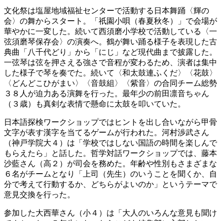
文化祭は塩屋地域福祉センターで活動する日本舞踊〈輝の
会〉の舞からスタート。「祇園小唄（春夏秋冬）」で会場が
華やかに一変した。続いて西須磨小学校で活動している〈一
弦須磨琴保存会〉の演奏へ。鶴が舞い踊る様子を表現した古
典曲「八千代どり」から「にじ」など現代曲まで披露した。
一弦琴は弦を押さえる強さで音程が変わるため、演者は集中
した様子で琴を奏でた。続いて〈和太鼓連ふくだ〉〈花鼓〉
〈どんどこひがまい〉〈音鼓組〉〈紫音〉の合同チーム総勢
３８人が迫力ある演舞を行った。最年少の前田凛音ちゃん
（３歳）も真剣な表情で懸命に太鼓を叩いていた。
日本語探検ワークショップではヒントを出し合いながら甲骨
文字が表す漢字を当てるゲームが行われた。河村渉武さん
（神戸学院大４）は「学校ではしない国語の時間を楽しんで
もらえたら」と話した。哲学対話ワークショップでは、藤本
沙藍さん（高２）が司会を務めた。年齢や性別もさまざまな
６名がチームとなり「上司（先生）のいうことを聞くか、自
分で考えて行動するか、どちらがよいのか」というテーマで
意見交換を行った。
参加した大西華さん（小４）は「大人のいろんな意見も聞け