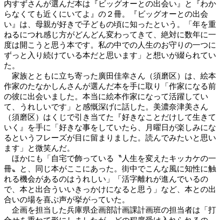
内すずさんが選んだ本は『ビッグオーとの出会い』と『わか
らなくても近くにいてよ』の２冊。『ビッグオーとの出会
い』は、母親が好きで子どもの頃に知ったという。「年を重
ねるにつれ感じ方がどんどん変わってきて、絶対に数年に一
度は開こうと思う本です。私の中での人生のお守りの一つに
ずっと入り続けている本だと思います」と想いが綴られてい
た。
家族とともに立ち寄った廣田佳幸さん（須磨区）は、絵本
作家のたなかしんさんが選んだ本を手に取り「作家になる前
の彼に出会いました。本当に絵本作家になって活躍してい
て、うれしいです」と感慨深げに話した。美濃奈津美さん
（須磨区）はくじで引き当てた『好きなことだけして生きて
いく』を手に「好きな事をしていたら、月曜日が楽しみにな
るというフレーズが目に留まりました。読んでみたいと思い
ます」と微笑んだ。
ほかにも「自宅で飾っている〝人生を変えたキッカケの一
冊〟と、同じ本がここにあった。街中でこんな風に知性に触
れる機会があるのはうれしい」「活字離れが進んでいるの
で、本と出合ういいきっかけになると思う」など、本との出
合いの場を喜ぶ声が挙がっていた。
企画を担当した兵庫県企画部計画課計画班の担当者は「打