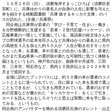
１０月２６日（日）、須磨海岸すまっこひろば（須磨区若
宮町）に、兵庫ゆかりの著名人が自身の人生に影響を与えた
本を紹介する移動図書館「兵庫 旅するキッカケ文庫」のバ
スが訪れた。(主催／兵庫県)
同企画は兵庫県が若者の「学び・子育て・住まい・働き」
を分野横断的に支援する「若者・Ｚ世代応援パッケージ」の
広報事業の一環として実施している。落語家の桂文珍さんや
プロ野球選手の近本光司さんなど兵庫ゆかりの著名人に県内
の高校生３人を加えた約５０人が「人生が動き出すキッカケ
となった本」を選書。本や言葉との出合いを通して、若者た
ちがまだ見ぬ将来への選択肢や新たな可能性に気づく体験を
届けるというもの。神戸市のほか、姫路市や丹波市、三田
市、三木市、明石市など、県内１０箇所以上を２０２６年３
月まで巡回する。
会場に訪れたブックバスには、約５０冊の本が選者のコメ
ントとともに並べられていた。目に留まった本を直感で選ぶ
こともできるが、くじ引きも用意されている。選者のおすす
めの言葉などが書かれた「キッカケカード」をくじで引き、
カードを読んでおもしろそうだと思えば実際に本を手に取っ
てみる、というもの。
同企画のアンバサダーを務める須磨区出身のタレント・山之