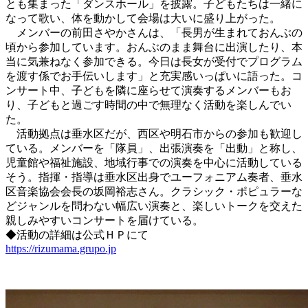
とも集まった「ダンスホール」を披露。子どもたちは一緒に
なって歌い、体を動かして会場は大いに盛り上がった。
メンバーの前田さやかさんは、「長男が生まれておんぶの
頃から参加しています。おんぶのまま舞台に出演したり、本
当に気兼ねなく参加できる。今日は長女が受付でプログラム
を渡す係でお手伝いします」と充実感いっぱいに語った。コ
ンサート中、子どもを隣に座らせて演奏するメンバーもお
り、子どもと過ごす時間の中で無理なく活動を楽しんでい
た。
活動拠点は垂水区だが、西区や明石市からの参加も歓迎し
ている。メンバーを「隊員」、出張演奏を「出動」と称し、
児童館や福祉施設、地域行事での演奏を中心に活動している
そう。指揮・指導は垂水区出身でユーフォニアム奏者、垂水
区音楽協会会長の坂岡裕志さん。クラシック・ポピュラーな
どジャンルを問わない幅広い演奏と、楽しいトークを交えた
親しみやすいコンサートを届けている。
◆活動の詳細は公式ＨＰにて
https://rizumama.grupo.jp