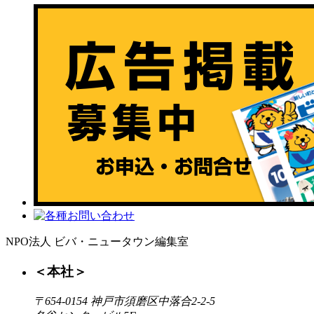
NPO法人 ビバ・ニュータウン編集室
＜本社＞
〒654-0154 神戸市須磨区中落合2-2-5