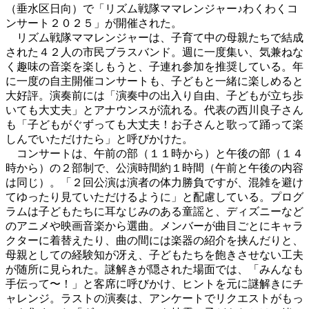
（垂水区日向）で「リズム戦隊ママレンジャー♪わくわくコ
ンサート２０２５」が開催された。
リズム戦隊ママレンジャーは、子育て中の母親たちで結成
された４２人の市民ブラスバンド。週に一度集い、気兼ねな
く趣味の音楽を楽しもうと、子連れ参加を推奨している。年
に一度の自主開催コンサートも、子どもと一緒に楽しめると
大好評。演奏前には「演奏中の出入り自由、子どもが立ち歩
いても大丈夫」とアナウンスが流れる。代表の西川良子さん
も「子どもがぐずっても大丈夫！お子さんと歌って踊って楽
しんでいただけたら」と呼びかけた。
コンサートは、午前の部（１１時から）と午後の部（１４
時から）の２部制で、公演時間約１時間（午前と午後の内容
は同じ）。「２回公演は演者の体力勝負ですが、混雑を避け
てゆったり見ていただけるように」と配慮している。プログ
ラムは子どもたちに耳なじみのある童謡と、ディズニーなど
のアニメや映画音楽から選曲。メンバーが曲目ごとにキャラ
クターに着替えたり、曲の間には楽器の紹介を挟んだりと、
母親としての経験知が冴え、子どもたちを飽きさせない工夫
が随所に見られた。謎解きが隠された場面では、「みんなも
手伝って〜！」と客席に呼びかけ、ヒントを元に謎解きにチ
ャレンジ。ラストの演奏は、アンケートでリクエストがもっ