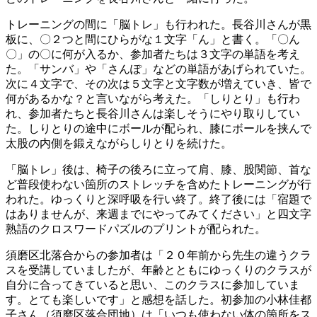
トレーニングの間に「脳トレ」も行われた。長谷川さんが黒
板に、〇２つと間にひらがな１文字「ん」と書く。「〇ん
〇」の〇に何が入るか、参加者たちは３文字の単語を考え
た。「サンバ」や「さんぽ」などの単語があげられていた。
次に４文字で、その次は５文字と文字数が増えていき、皆で
何があるかな？と言いながら考えた。「しりとり」も行わ
れ、参加者たちと長谷川さんは楽しそうにやり取りしてい
た。しりとりの途中にボールが配られ、膝にボールを挟んで
太股の内側を鍛えながらしりとりを続けた。
「脳トレ」後は、椅子の後ろに立って肩、膝、股関節、首な
ど普段使わない箇所のストレッチを含めたトレーニングが行
われた。ゆっくりと深呼吸を行い終了。終了後には「宿題で
はありませんが、来週までにやってみてください」と四文字
熟語のクロスワードパズルのプリントが配られた。
須磨区北落合からの参加者は「２０年前から先生の違うクラ
スを受講していましたが、年齢とともにゆっくりのクラスが
自分に合ってきていると思い、このクラスに参加していま
す。とても楽しいです」と感想を話した。初参加の小林佳都
子さん（須磨区落合団地）は「いつも使わない体の箇所をス