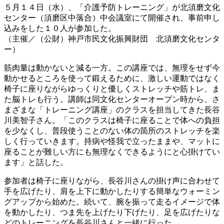
５月１４日（水）、「介護予防トレーニング」が北須磨文化
センター（須磨区中落合）中会議室にて開催され、事前申し
込みをした１０人が参加した。
（主催／（公財）神戸市民文化振興財団 北須磨文化センタ
ー）
筋肉量は動かないと減る一方。この講座では、無理をせず今
動かせるところを使って鍛えるために、激しい運動ではなく
椅子に座りながらゆっくりと優しくストレッチや筋トレ、ま
た脳トレも行う。講師は同文化センターオープン時から、さ
まざまな「トレーニング講座」のクラスを担当してきた長谷
川美智子さん。「このクラスは椅子に座ることで体への負担
を少なくし、普段使うことのない体の箇所のストレッチを楽
しく行っていきます。持病や怪我で立ったままや、マットに
座ることが難しい方にも無理なくできるようにと心掛けてい
ます」と話した。
参加者は椅子に座りながら、長谷川さんの掛け声に合わせて
手を広げたり、肩を上下に動かしたりする簡単なウォーミン
グアップから始めた。続いて、腕を振って走るイメージで体
を動かしたり、つま先を上げたり下げたり、足を広げたりな
どのトレーニングを長谷川さんと一緒に行った。