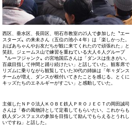
西区、垂水区、長田区、明石市教室の25人で参加した〝エー
スターズ〟の来未さん（五位の池小４年）は「楽しかった。
おばあちゃんやお友だちが観に来てくれたので頑張れた」と
笑顔。ジェームス山で練習を重ねている大人６人グループ
〝ルーフジャンク〟の宮地国広さんは「ダンスは生きがい。
百歳目指して仲間と踊り続けたい」と話していた。観客席で
リズムに乗りながら観覧していた30代の姉妹は「年々ダンス
チームが増え、ダンスが根付いてきたことを感じる。とくに
キッズたちのエネルギーがすごい」と感動していた。
主催したＮＰＯ法人ＫＯＢＥ鉄人ＰＲＯＪＥＣＴの岡田誠司
さんは「春の風物詩として定着してもらいたい。これからも
鉄人ダンスフェスの参加を目指して励んでもらえるとうれし
いですね」と話した。