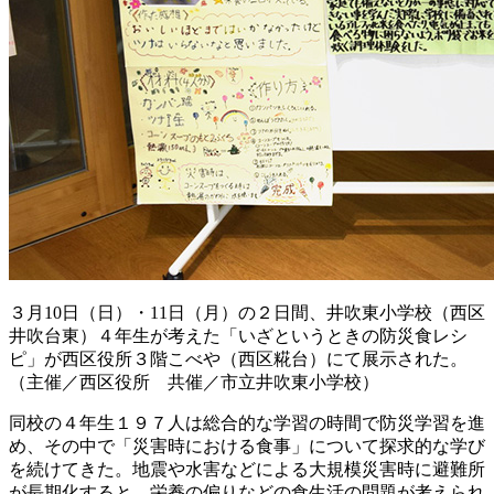
３月10日（日）・11日（月）の２日間、井吹東小学校（西区
井吹台東）４年生が考えた「いざというときの防災食レシ
ピ」が西区役所３階こべや（西区糀台）にて展示された。
（主催／西区役所 共催／市立井吹東小学校）
同校の４年生１９７人は総合的な学習の時間で防災学習を進
め、その中で「災害時における食事」について探求的な学び
を続けてきた。地震や水害などによる大規模災害時に避難所
が長期化すると、栄養の偏りなどの食生活の問題が考えられ