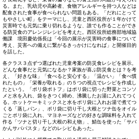
る。また、乳幼児や高齢者、食物アレルギーを持つ人などは
配食された食事が食べられない問題もある。「だれにとって
もやさしい町」をテーマにし、児童と西区役所が１年かけて
災害時でも元気に乗り切れるような、誰でも作ることができ
る防災食のアレンジレシピを考えた。西区役所総務部地域協
働課 境田慶佑係長は「今回の展示が災害時の食事について
考え、災害への備えに繋がるきっかけになれば」と開催目的
を話した。
各クラス３点ずつ選ばれた児童考案の防災食レシピを展示。
どんな食事だと元気になるか？家族が喜ぶ防災食とは？を考
え、「好きな味」「食べると安心する」「温かい」「食べ慣
れたもの」「栄養が取れる」の５つの視点でレシピを作成し
たという。「ポリ袋ポトフ」はポリ袋に切った野菜とコンソ
メと水を入れ、袋をきつく締め、沸騰したお湯に入れてつく
る。ホットケーキミックスと水をポリ袋に入れお湯で煮てつ
くる「蒸しパン」、ポリ袋に切り干し大根とツナ缶をオイル
ごとポリ袋に入れ、マヨネーズなどの好きな調味料を入れて
作る「ツナと切り干し大根の和え物」、鯖缶を使った「サバ
かんサバパスタ」などのレシピもあった。