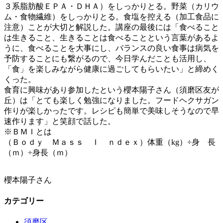
３系脂肪酸ＥＰＡ・ＤＨＡ）をしっかりとる。野菜（カリウ
ム・食物繊維）をしっかりとる。食塩を控える（加工食品に
注意）ことが大切と解説した。講座の最後には「食べること
は生きること、生きることは食べることという言葉があるよ
うに、食べることを大事にし、バランスの良い食事は病気を
予防することにも繋がるので、今日学んだことも活用し、
「食」を楽しみながら健康に過ごしてもらいたい」と締めく
くった。
食育に興味があり参加したという櫻本陽子さん（須磨区友が
丘）は「とても楽しく勉強になりました。フードヘクサガン
作りが楽しかったです。レシピも簡単で美味しそうなので早
速作ります」と笑顔で話した。
※ＢＭＩとは
（Ｂｏｄｙ Ｍａｓｓ Ｉ ｎｄｅｘ）体重（kg）÷身 長
（ｍ）÷身長（ｍ）
櫻本陽子さん
カテゴリー
須磨区