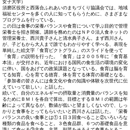
女子大学）
須磨区役所と西落合ふれあいのまちづくり協議会では、地域
福祉センターを多くの人に知ってもらうために、さまざまな
プログラムを行っている。
この日は食事の栄養バランスや食育について学ぶ目的で管理
栄養士を招き開催。講師を務めたのはＮＰＯ法人食ネットの
管理栄養士、西川貴子さんと清水典子さん。まず西川さん
が、子どもから大人まで誰でもわかりやすく学べる、表現を
単純した絵文字「食育ピクトグラム」のスライドを使って
「食育」の説明を行った。「食育」は２００５年に「食育基
本法」が交付され、近年における国民の食生活の環境の変化
に伴い、国をあげての政策課題となっている。食育は脳を育
てる知育、心を育てる徳育、体を育てる体育の基礎となる。
「参加者の皆さんには食文化や食の知識や体験を次世代に伝
えていって欲しい」と話した。
続いて、自分のエネルギーの摂取量と消費量のバランスを知
るためにＢＭＩを各自で算出。目標とするＢＭＩの範囲は年
齢によって異なるが、数値が低いと望ましくないので、しっ
かりと食事をとってもらいたいと西川さんは話した。「栄養
バランスの良い食事とは①１日３回食べること②いろいろな
種類の食品を食べること。３色食品群、６つの基礎食品を意
識して食べる③主食、主菜、副菜をそろえて食事をとるこ