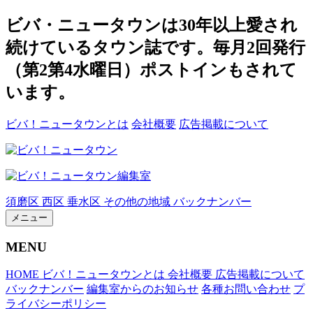
ビバ・ニュータウンは30年以上愛され
続けているタウン誌です。毎月2回発行
（第2第4水曜日）ポストインもされて
います。
ビバ！ニュータウンとは
会社概要
広告掲載について
須磨区
西区
垂水区
その他の地域
バックナンバー
メニュー
MENU
HOME
ビバ！ニュータウンとは
会社概要
広告掲載について
バックナンバー
編集室からのお知らせ
各種お問い合わせ
プ
ライバシーポリシー