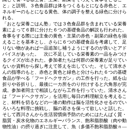
と」と説明。３色食品群は体をつくるもとになる赤色と、エ
ネルギーのもとになる黄色、体の調子を整える緑色に分けら
れる。
「おとな栄養ごはん塾」では３色食品群を含まれている栄養
素によって６群に分けた６つの基礎食品の解説も行われた。
食事をする際には主食の黄色・主菜の赤色・副菜の緑色を揃
えることを基本とし、さらに６つの基礎食品を考慮して、足
りない物があれば一品追加し補うようにするのが良いとアド
バイスがあった。 次に不足している栄養素の一品をみつけ
るクイズが出された。参加者たちは何群の栄養素が足りてい
ないか資料から探し考えて答えを出していた。そして清水さ
んの指導のもと、赤色と黄色と緑色と分けられた６つの基礎
食品が学べる「フードヘクサガン」の工作を行った。紙を山
折りや谷折りし、最後に一カ所をのり付けすると六角形が完
成。参加者同士で相談しながら工作を行っていた。清水さん
は「フードヘクサガン」を活用し毎日の料理献立を考えるこ
と、材料を切るなどの一連の動作は脳を活性化させるのでい
ろいろな料理に挑戦し、脳の若さを保って欲しいと話した。
そして西川さんから生活習慣病予防のためにはたんぱく質・
脂質・炭水化物のエネルギーバランス、飽和脂肪酸（肉や動
物性油）の摂り過ぎに注意して、魚（多価不飽和脂肪酸ｎ―