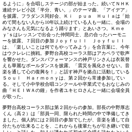
るように」を合唱しステージの部が始まった。続いてＮＨＫ
連続テレビ小説「半分、青い。」のテーマ曲、「アイデア」
を披露。フラダンス同好会、Ｋｉ ｐｕａ Ｈｕｌａは「始
めて間もない人から10年以上続けている人も一緒に、会場の
みなさんも元気になるよう踊ります」とあいさつ。Ｋｍｅ
ｙ’ｓはレッスンで出会った仲間同士、息の合ったハーモニ
ーを披露。７回目の参加Ｊｏｙｆｕｌｌ Ｊｏｙｆｕｌｌ
は、「楽しいことは何でもやってみよう」を合言葉に、今年
はウクレレに挑戦。夢野台高校コーラス部はアカペラで歌声
を響かせた。ダンスパフォーマンスの神戸リンさんは衣装替
えも華麗なポールダンスを披露。「震災を風化させない。音
楽を通して心の復興を！」と話す神戸を拠点に活動している
Ｓｏｕｌ Ｈａｒｍｏｎｙは、第２回から常連参加してい
る。そして小中学校合唱コンクールや卒業式でもおなじみの
曲「ＨＥＩＷＡの鐘」を作者ユキヒロさんと一緒に会場全員
が歌った。
夢野台高校コーラス部は第２回からの参加。部長の中野厚志
くん（高２）は「部員一同、限られた時間の中で準備してき
ました。個人的には２回目の参加でしたが、音楽を通して自
分たちが出来ることを、これからも後輩たちが引き継いで欲