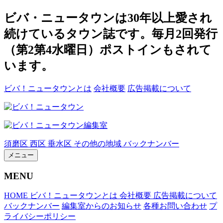
ビバ・ニュータウンは30年以上愛され
続けているタウン誌です。毎月2回発行
（第2第4水曜日）ポストインもされて
います。
ビバ！ニュータウンとは
会社概要
広告掲載について
須磨区
西区
垂水区
その他の地域
バックナンバー
メニュー
MENU
HOME
ビバ！ニュータウンとは
会社概要
広告掲載について
バックナンバー
編集室からのお知らせ
各種お問い合わせ
プ
ライバシーポリシー