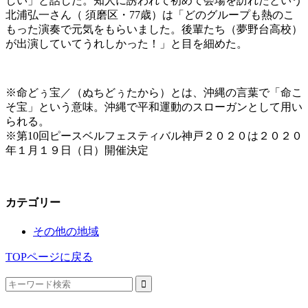
しい」と話した。知人に誘われて初めて会場を訪れたという
北浦弘一さん（ 須磨区・77歳）は「どのグループも熱のこ
もった演奏で元気をもらいました。後輩たち（夢野台高校）
が出演していてうれしかった！」と目を細めた。
※命どぅ宝／（ぬちどぅたから）とは、沖縄の言葉で「命こ
そ宝」という意味。沖縄で平和運動のスローガンとして用い
られる。
※第10回ピースベルフェスティバル神戸２０２０は２０２０
年１月１９日（日）開催決定
カテゴリー
その他の地域
TOPページに戻る