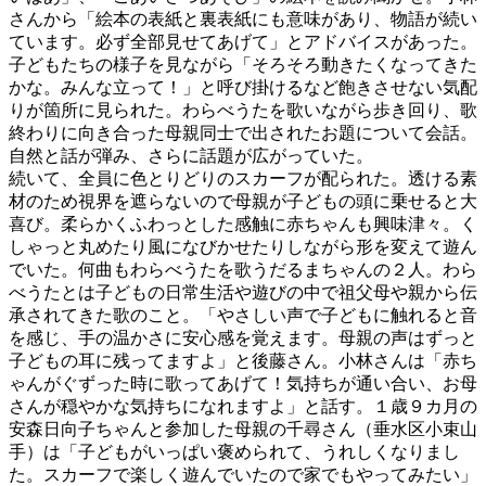
さんから「絵本の表紙と裏表紙にも意味があり、物語が続い
ています。必ず全部見せてあげて」とアドバイスがあった。
子どもたちの様子を見ながら「そろそろ動きたくなってきた
かな。みんな立って！」と呼び掛けるなど飽きさせない気配
りが箇所に見られた。わらべうたを歌いながら歩き回り、歌
終わりに向き合った母親同士で出されたお題について会話。
自然と話が弾み、さらに話題が広がっていた。
続いて、全員に色とりどりのスカーフが配られた。透ける素
材のため視界を遮らないので母親が子どもの頭に乗せると大
喜び。柔らかくふわっとした感触に赤ちゃんも興味津々。く
しゃっと丸めたり風になびかせたりしながら形を変えて遊ん
でいた。何曲もわらべうたを歌うだるまちゃんの２人。わら
べうたとは子どもの日常生活や遊びの中で祖父母や親から伝
承されてきた歌のこと。「やさしい声で子どもに触れると音
を感じ、手の温かさに安心感を覚えます。母親の声はずっと
子どもの耳に残ってますよ」と後藤さん。小林さんは「赤ち
ゃんがぐずった時に歌ってあげて！気持ちが通い合い、お母
さんが穏やかな気持ちになれますよ」と話す。１歳９カ月の
安森日向子ちゃんと参加した母親の千尋さん（垂水区小束山
手）は「子どもがいっぱい褒められて、うれしくなりまし
た。スカーフで楽しく遊んでいたので家でもやってみたい」