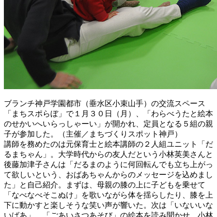
ブランチ神戸学園都市（垂水区小束山手）の交流スペース
「まちスポらぼ」で１月３０日（月）、「わらべうたと絵本
のせかいへいらっしゃーい」が開かれ、定員となる５組の親
子が参加した。（主催／まちづくりスポット神戸）
講師を務めたのは元保育士と絵本講師の２人組ユニット「だ
るまちゃん」。大学時代からの友人だという小林英美さんと
後藤加津子さんは「だるまのように何回転んでも立ち上がっ
て欲しいという、おばあちゃんからのメッセージを込めまし
た」と自己紹介。まずは、母親の膝の上に子どもを乗せて
「なべなべそこぬけ」を歌いながら体を揺らしたり、膝を上
下に動かすと楽しそうな笑い声が響いた。次は「いないいな
いばあ」、「ごあいさつあそび」の絵本を読み聞かせ。小林