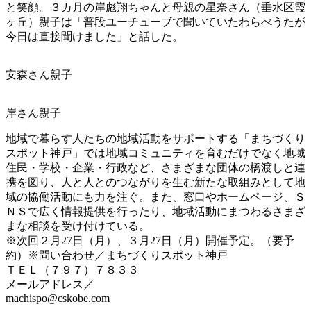
と笑顔。３カ月の岸彪翔ちゃんと母親の星奈さん（垂水区霞
ヶ丘）親子は「普段ユーチューブで聞いていたわらべうたが
今日は直接聞けました」と話した。
安森さん親子
岸さん親子
地域で暮らす人たちの地域活動をサポートする「まちづくり
スポット神戸」では地域コミュニティを育むだけでなく地域
住民・学校・企業・行政など、さまざまな団体の橋渡しと連
携を図り、人と人とのつながりを生む新たな取組みとして地
域の協働活動にも力を注ぐ。また、窓口やホームページ、Ｓ
ＮＳで広く情報提供を行ったり、地域活動にまつわるさまざ
まな相談を受け付けている。
※次回２月27日（月）、３月27日（月）開催予定。（要予
約）※問い合わせ／まちづくりスポット神戸
ＴＥＬ（７９７）７８３３
メールアドレス／
machispo@cskobe.com