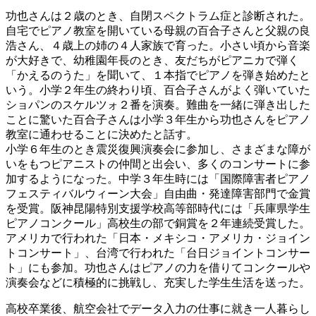
功也さんは２歳のとき、自閉スペクトラム症と診断された。
自宅でピアノ教室を開いている母親の百合子さんと父親の良
浩さん、４歳上の姉の４人家族で育った。小さい頃から音楽
が大好きで、幼稚園年長のとき、友だちがピアニカで弾く
「かえるのうた」を聞いて、１本指でピアノを弾き始めたと
いう。小学２年生の終わり頃、百合子さんがよく弾いていた
ショパンのスケルツォ２番を演奏。難曲を一緒に弾き出した
ことに驚いた百合子さんは小学３年生から功也さんをピアノ
教室に通わせることに決めたと話す。
小学６年生のとき震災復興演奏会に参加し、さまざまな障が
いをもつピアニストの仲間と出会い、多くのコンサートに参
加するようになった。中学３年生時には「国際障害者ピアノ
フェスティバルウィーン大会」自由曲・発達障害部門で金賞
を受賞。阪神昆陽特別支援学校高等部時代には「兵庫県学生
ピアノコンクール」高校生の部で銅賞を２年連続受賞した。
アメリカで行われた「日本・メキシコ・アメリカ・ジョイン
トコンサート」、台湾で行われた「台日ジョイントコンサー
ト」にも参加。功也さんはピアノの力を借りてコンクールや
演奏会などに積極的に挑戦し、充実した学生生活を送った。
高校卒業後、航空会社でデータ入力の仕事に就き一人暮らし