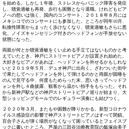
を始める。しかし１年後、ストレスからパニック障害を発症
し、聴覚過敏も再発、歩行も困難となり退職。けれどもピア
ノへの想いは強く、国内のコンサート、２０１８年８月には
メキシコでのコンサートにも参加した。ところが同年10月、
転換性障害からまったく歩けなくなり、聴覚過敏もさらに悪
化、ノイズキャンセリング付きのヘッドフォンが手放せない
状態になった。
両親が何とか聴覚過敏をくい止める手立てはないものかと考
えていたとき、神戸にストリートピアノが設置され始めた。
大好きなピアノがあれば、ヘッドフォンを外せるかもしれな
いと２０１９年５月、デュオ神戸に出向く。ざわついた街中
で果たしてヘッドフォンを外して弾けるのかと両親が固唾を
のんで見守る中、何度もためらった末、思いきってヘッドフ
ォンを外し４曲披露、観客から温かい拍手をもらった。それ
から新神戸駅などの神戸ストリートピアノ巡りが始まり、大
型ショッピングモールでのレギュラー演奏にも結びつく。
２０２０年３月、またもや困難が降りかかる。新型コロナウ
イルス感染症の影響で神戸ストリートピアノはすべて閉鎖。
百合子さんが弾く場所がなくなって困っているとフェイスブ
ックに書いたところ、芦屋の三田谷治療教育院の飯塚由美子