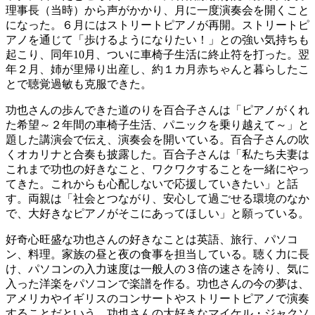
理事長（当時）から声がかかり、月に一度演奏会を開くこと
になった。６月にはストリートピアノが再開。ストリートピ
アノを通じて「歩けるようになりたい！」との強い気持ちも
起こり、同年10月、ついに車椅子生活に終止符を打った。翌
年２月、姉が里帰り出産し、約１カ月赤ちゃんと暮らしたこ
とで聴覚過敏も克服できた。
功也さんの歩んできた道のりを百合子さんは「ピアノがくれ
た希望～２年間の車椅子生活、パニックを乗り越えて～」と
題した講演会で伝え、演奏会を開いている。百合子さんの吹
くオカリナと合奏も披露した。百合子さんは「私たち夫妻は
これまで功也の好きなこと、ワクワクすることを一緒にやっ
てきた。これからも心配しないで応援していきたい」と話
す。両親は「社会とつながり、安心して過ごせる環境のなか
で、大好きなピアノがそこにあってほしい」と願っている。
好奇心旺盛な功也さんの好きなことは英語、旅行、パソコ
ン、料理。家族の昼と夜の食事を担当している。聴く力に長
け、パソコンの入力速度は一般人の３倍の速さを誇り、気に
入った洋楽をパソコンで楽譜を作る。功也さんの今の夢は、
アメリカやイギリスのコンサートやストリートピアノで演奏
することだという。功也さんの大好きなマイケル・ジャクソ