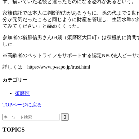
ず、描いていた老後と違ったものになる恐れがあるという。
家族信託では本人に判断能力があるうちに、孫の代まで２世
分が元気だったころと同じように財産を管理し、生活水準の
てみてください」と締めくくった。
参加者の猶原信男さん69歳（須磨区大田町）は積極的に質
した。
※高齢者のペットライフをサポートする認定NPO法人ピーサ
詳しくは https://www.p-sapo.jp/trust.html
カテゴリー
須磨区
TOPページに戻る
TOPICS