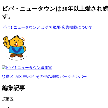
ビバ・ニュータウンは30年以上愛され
す。
ビバ！ニュータウンとは
会社概要
広告掲載について
須磨区
西区
垂水区
その他の地域
バックナンバー
編集記事
須磨区