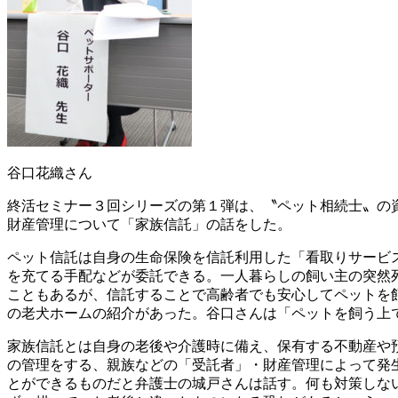
谷口花織さん
終活セミナー３回シリーズの第１弾は、〝ペット相続士〟の
財産管理について「家族信託」の話をした。
ペット信託は自身の生命保険を信託利用した「看取りサービ
を充てる手配などが委託できる。一人暮らしの飼い主の突然
こともあるが、信託することで高齢者でも安心してペットを
の老犬ホームの紹介があった。谷口さんは「ペットを飼う上
家族信託とは自身の老後や介護時に備え、保有する不動産や
の管理をする、親族などの「受託者」・財産管理によって発
とができるものだと弁護士の城戸さんは話す。何も対策しな