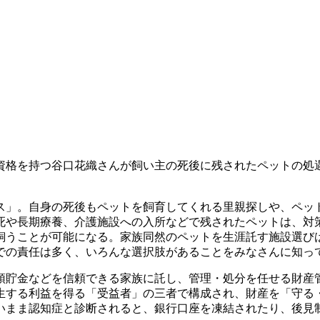
資格を持つ谷口花織さんが飼い主の死後に残されたペットの処
ス」。自身の死後もペットを飼育してくれる里親探しや、ペッ
死や長期療養、介護施設への入所などで残されたペットは、対
飼うことが可能になる。家族同然のペットを生涯託す施設選び
での責任は多く、いろんな選択肢があることをみなさんに知っ
預貯金などを信頼できる家族に託し、管理・処分を任せる財産
生する利益を得る「受益者」の三者で構成され、財産を「守る
いまま認知症と診断されると、銀行口座を凍結されたり、後見