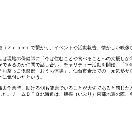
継（Ｚｏｏｍ）で繋がり、イベントや活動報告、懐かしい映像な
んは現地の保健師に「今は住むことや食べることへの支援しか
ができるのか仲間で話し合い、チャリティー活動を開始。「10
「お茶っこ倶楽部 おうち体操」、仙台市岩沼での「元気塾サ
とに気付いたという。
撤去作業時、助ける側も健康でいることが大切であると感じた
した。チームＢＴＢ北海道は、胆振（いぶり）東部地震の際、