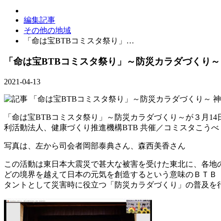
編集記事
その他の地域
「命は宝BTBコミスタ祭り」…
「命は宝BTBコミスタ祭り」～防災カラダづくり～
2021-04-13
「命は宝BTBコミスタ祭り」～防災カラダづくり～が３月14
利活動法人、健康づくり推進機構BTB 共催／コミスタこうべ
写真は、左から司会者岡部泰典さん、森西美香さん
この活動は東日本大震災で甚大な被害を受けた東北に、各地
どの境界を越えて日本の元気を創造するという意味のＢＴＢ
タントとして災害時に役立つ「防災カラダづくり」の普及を