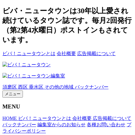
ビバ・ニュータウンは30年以上愛され
続けているタウン誌です。毎月2回発行
（第2第4水曜日）ポストインもされて
います。
ビバ！ニュータウンとは
会社概要
広告掲載について
須磨区
西区
垂水区
その他の地域
バックナンバー
メニュー
MENU
HOME
ビバ！ニュータウンとは
会社概要
広告掲載について
バックナンバー
編集室からのお知らせ
各種お問い合わせ
プ
ライバシーポリシー