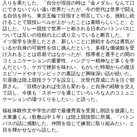
入りを果たした。「自分が現役の時は『金メダル』なんて口
にできないぐらい遠い世界だったが、今の世代は世界で闘え
る自信を持ち、東京五輪で目指すと明言している。挑戦し続
けることで競技レベルが上がったことは素晴らしいこと」と
話した。リレー競技で世界一と称される日本のバトンパスに
ついては互いの信頼の上に成り立っていると断言した。 ド
イツ留学を決意したとき、新しいことに挑戦するのは勇気が
いるが自身の可能性を信じ挑んだという。多様な価値観を受
け入れることは容易ではなかったが、指導者と選手との間の
コミュニケーションの重要性、ハングリー精神など多くを学
んだという。ケガで挫折を味わい、もがいた時期からの復活
エピソードやオリンピックの裏話など興味深い話が続いた。
引退後は陸上競技クラブを設立し、次世代育成に力を注ぐ朝
原さん。「目標があれば生活も変わる」と自身の経験を交え
て話し、今後も「スポーツを通じていろいろな人のコミュニ
ケーションの場づくりをしたい」と語った。
福祉体験作文中学生の部で最優秀賞を受賞し朗読を披露した
大東廉くん（歌敷山中１年）は陸上競技部に所属。「バトン
パスの話に感動した。仲間を信じて練習に取り組みたい」と
目を輝かせながら話した。