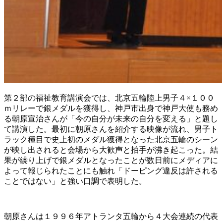
第２部の福祉教育講演会では、北京五輪陸上男子４×１００
ｍリレーで銀メダルを獲得し、神戸市出身で神戸大使も務め
る朝原宣治さんが「今の自分が未来の自分を変える」と題し
て講演した。最初に朝原さんを紹介する映像が流れ、男子ト
ラック種目で史上初のメダル獲得となった北京五輪のシーン
が映し出されると会場から大歓声と拍手が沸き起こった。結
果が繰り上げで銀メダルとなったことが数日前にメディアに
よって報じられたことにも触れ「ドーピング違反は許される
ことではない」と強い口調で表明した。
朝原さんは１９９６年アトランタ五輪から４大会連続の代表