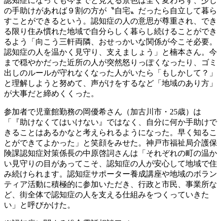
認知症になっても今までと見える景色は全く変わらず、少し
の手助けがあれば９割の方が〝自宅〟だったら自立して暮ら
すことができるという。認知症の人の意思が尊重され、でき
る限り住み慣れた地域で自分らしく暮らし続けることができ
るよう「向こう三軒両隣、おせっかいな関係が今こそ必要。
認知症の人を温かく見守り、支えましょう」と楠本さん。今
まで穏やかだった近所の人が突然怒りっぽくなったり、ゴミ
出しのルールが守れなくなった人がいたら「もしかして？」
と理解しようと努めて、声がけをするなど「地域のあり方」
が大事だと締めくくった。
参加者で児童館勤務の岡優希さん（加古川市・25歳）は
「『助けなくてはいけない』ではなく、自分に何か手助けで
きることはあるかなと考えられるようになった。早く知るこ
とができてよかった」と笑顔をみせた。神戸市福祉局介護保
険課認知症対策係長の中原啓詞さんは「それぞれの町の温か
い見守りの目があってこそ、認知症の人が安心して地域で住
み続けられます。認知症サポーター養成講座や地域のボラン
ティア活動に積極的に参加いただき、行政と市民、事業所な
ど、街全体で認知症の人を支える仕組みをつくっていきた
い」と呼びかけた。