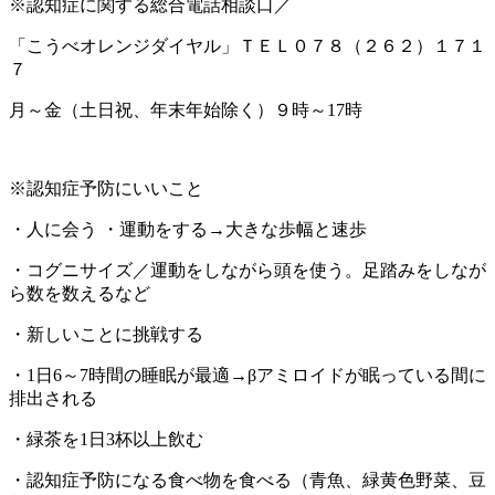
※認知症に関する総合電話相談口／
「こうべオレンジダイヤル」ＴＥＬ０７８（２６２）１７１
７
月～金（土日祝、年末年始除く）９時～17時
※認知症予防にいいこと
・人に会う ・運動をする→大きな歩幅と速歩
・コグニサイズ／運動をしながら頭を使う。足踏みをしなが
ら数を数えるなど
・新しいことに挑戦する
・1日6～7時間の睡眠が最適→βアミロイドが眠っている間に
排出される
・緑茶を1日3杯以上飲む
・認知症予防になる食べ物を食べる（青魚、緑黄色野菜、豆