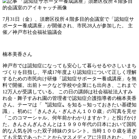
7月31日（金）、須磨区役所４階多目的会議室で「認知症サ
ポーター養成講座」が開催され、市民28人が参加した。 主
催／神戸市社会福祉協議会
楠本美香さん
神戸市では認知症になっても安心して暮らせるやさしいまち
づくりを目指し、平成17年度より認知症について正しく理解
するための市民向け研修「認知症サポーター養成講座」を無
料で開催。出前トークなど学校や企業にも出向き、これまで
12万人が受講している。 この日の講師は社会福祉法人すみ
れ会・舞子すみれ園の管理者で認知症介護指導者の楠本美香
さん。テーマは「〝認知症〟を知る～知っておきたい基礎知
識」。初めに「きんさん・ぎんさん１００歳」の写真を見せ
「このコマーシャル、何年前かわかりますか？」と投げかけ
た。きんさんぎんさんとは１９９０年代の日本において国民
的な人気を誇った双子姉妹のタレント。当時１００歳を過ぎ
ても元気であったことからマスメディアに注目された。「10