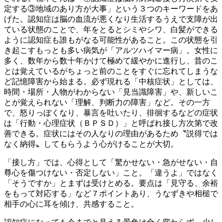
定する③地域のあり方が大事」という３つのキーワードをあ
げた。認知症は脳の血流が悪くなり生活するうえで支障が出
ている状態のことで、年をとるとシミやシワ、白髪ができる
ように認知症も誰もがなる可能性があること。この状態を引
き起こすもっとも多い病気が「アルツハイマー病」。女性に
多く、数年から数十年かけて極めて緩やかに進行し、昔のこ
とは覚えているがちょっと前のことをすぐに忘れてしまうな
ど記憶障害から始まる。必ず現れる「中核症状」としては、
時間・場所・人物がわからない「見当識障害」や、新しいこ
とが覚えられない「理解、判断力の障害」など。その一方
で、怒りっぽくなり、暴言を吐いたり、徘徊するなどの症状
は「行動・心理症状（ＢＰＳＤ）」と呼ばれ接し方次第で改
善できる。症状にはその人なりの理由があるため〝説得では
なく納得〟してもらうよう心がけることが大切。
「接し方」では、心得として「驚かせない・急がせない・自
尊心を傷つけない・否定しない」こと。「違うよ」ではなく
「そうですか」とまずは受けとめる。要点は「見守る、余裕
をもって対応する」など７ポイントあり、うなずきや相槌で
相手の心に耳を傾け、共感すること。