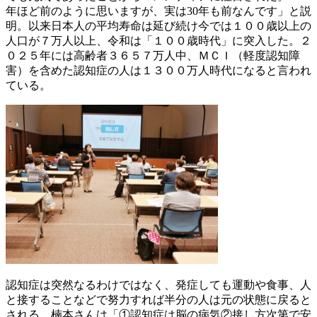
年ほど前のように思いますが、実は30年も前なんです」と説
明。以来日本人の平均寿命は延び続け今では１００歳以上の
人口が７万人以上、令和は「１００歳時代」に突入した。２
０２５年には高齢者３６５７万人中、ＭＣＩ（軽度認知障
害）を含めた認知症の人は１３００万人時代になると言われ
ている。
認知症は突然なるわけではなく、発症しても運動や食事、人
と接することなどで努力すれば半分の人は元の状態に戻ると
される。楠本さんは「①認知症は脳の病気②接し方次第で安