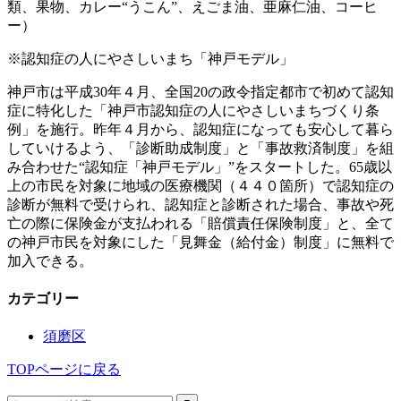
類、果物、カレー“うこん”、えごま油、亜麻仁油、コーヒ
ー）
※認知症の人にやさしいまち「神戸モデル」
神戸市は平成30年４月、全国20の政令指定都市で初めて認知
症に特化した「神戸市認知症の人にやさしいまちづくり条
例」を施行。昨年４月から、認知症になっても安心して暮ら
していけるよう、「診断助成制度」と「事故救済制度」を組
み合わせた“認知症「神戸モデル」”をスタートした。65歳以
上の市民を対象に地域の医療機関（４４０箇所）で認知症の
診断が無料で受けられ、認知症と診断された場合、事故や死
亡の際に保険金が支払われる「賠償責任保険制度」と、全て
の神戸市民を対象にした「見舞金（給付金）制度」に無料で
加入できる。
カテゴリー
須磨区
TOPページに戻る