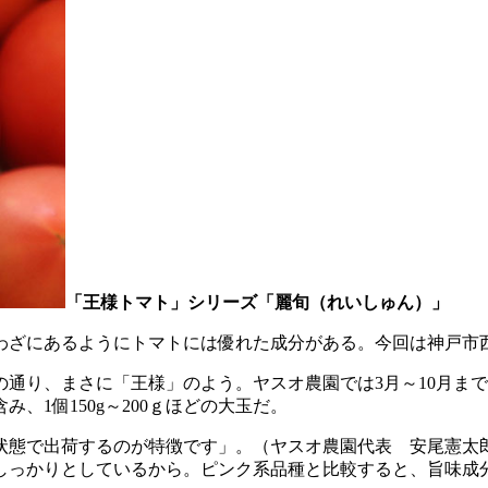
「王様トマト」シリーズ「麗旬（れいしゅん）」
わざにあるようにトマトには優れた成分がある。今回は神戸市
通り、まさに「王様」のよう。ヤスオ農園では3月～10月まで
、1個150g～200ｇほどの大玉だ。
状態で出荷するのが特徴です」。（ヤスオ農園代表 安尾憲太
っかりとしているから。ピンク系品種と比較すると、旨味成分グ