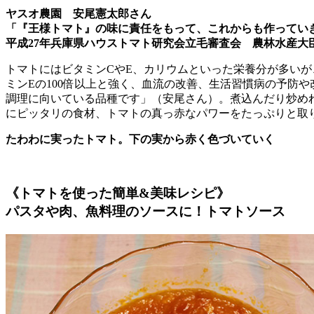
ヤスオ農園 安尾憲太郎さん
「『王様トマト』の味に責任をもって、これからも作ってい
平成27年兵庫県ハウストマト研究会立毛審査会 農林水産大
トマトにはビタミンCやE、カリウムといった栄養分が多い
ミンEの100倍以上と強く、血流の改善、生活習慣病の予防
調理に向いている品種です」（安尾さん）。煮込んだり炒め
にピッタリの食材、トマトの真っ赤なパワーをたっぷりと取
たわわに実ったトマト。下の実から赤く色づいていく
《トマトを使った簡単&美味レシピ》
パスタや肉、魚料理のソースに！
トマトソース