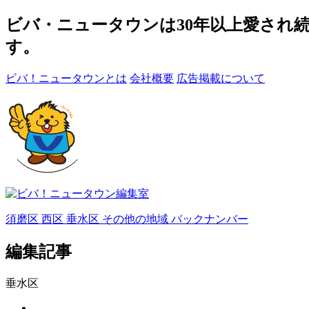
ビバ・ニュータウンは30年以上愛され
す。
ビバ！ニュータウンとは
会社概要
広告掲載について
須磨区
西区
垂水区
その他の地域
バックナンバー
編集記事
垂水区