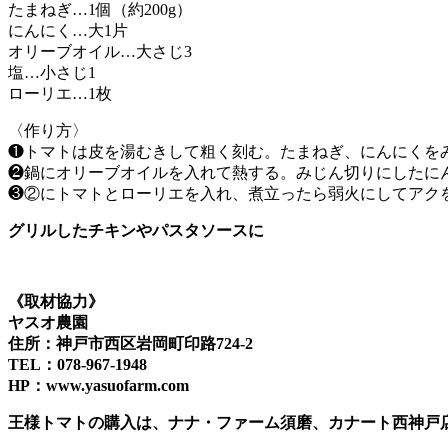
たまねぎ…1個（約200g）
にんにく…大1片
オリーブオイル…大さじ3
塩…小さじ1
ローリエ…1枚
〈作り方〉
❶トマトは皮を湯むきして粗く刻む。たまねぎ、にんにくを
❷鍋にオリーブオイルを入れて熱する。みじん切りにしたに
❸②にトマトとローリエを入れ、煮立ったら弱火にしてアクを
グリルしたチキンやパスタソースに
《取材協力》
ヤスオ農園
住所：神戸市西区岩岡町印路724-2
TEL：078-967-1948
HP：www.yasuofarm.com
王様トマトの購入は、ナナ・ファーム須磨、カナート西神戸