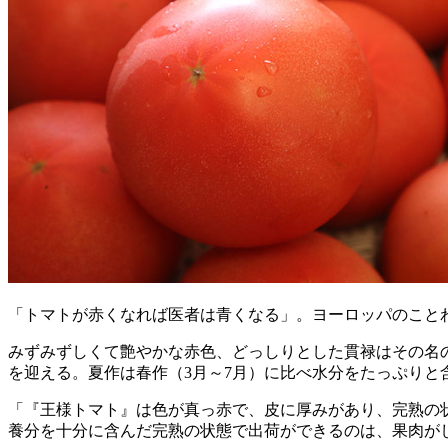
「トマトが赤くなれば医者は青くなる」。ヨーロッパのこと
みずみずしくて艶やかな赤色、どっしりとした貫禄はその名の
を迎える。夏作は春作（3月～7月）に比べ水分をたっぷりと含み
「『王様トマト』は色が真っ赤で、皮に厚みがあり、完熟の
養分を十分に含んだ完熟の状態で出荷ができるのは、果肉がし