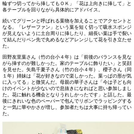
輪ずつ切ってから挿してもＯＫ」「花は上向きに挿して」と
各テーブルを回りながら具体的にアドバイス。
続いてグリーンと呼ばれる葉物を加えることでアクセントと
なる。「レザーファン」という葉を短く切って吸水スポンジ
が見えないように土台周りに挿したり、細長い葉は手で裂い
て結んだりペン先で丸めるなどアレンジして花を引き立たせ
た。
田野友里葉さん（竹の台小４年）は「前後のバランスを見な
がら挿すのが難しかった。家のテーブルに飾りたい」と笑顔
を見せた。矢島千夏子さん（竹の台小４年）、櫻子さん（同
１年）姉妹は「花が好きなので楽しかった。葉っぱの形が気
に入ってる」と微笑んだ。母親の華子さんは「今は子ども向
けのイベントが少ないので息抜きになればと思い参加しまし
た。花に触れる機会となりうれしかったです」と話した。最
後にきれいな色のペーパーで包んでリボンでラッピングする
と一気に華やかさが増し、参加者たちは大事に持ち帰ってい
た。