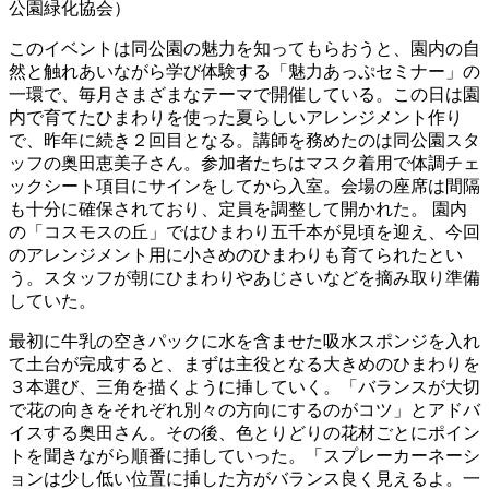
公園緑化協会）
このイベントは同公園の魅力を知ってもらおうと、園内の自
然と触れあいながら学び体験する「魅力あっぷセミナー」の
一環で、毎月さまざまなテーマで開催している。この日は園
内で育てたひまわりを使った夏らしいアレンジメント作り
で、昨年に続き２回目となる。講師を務めたのは同公園スタ
ッフの奥田恵美子さん。参加者たちはマスク着用で体調チェ
ックシート項目にサインをしてから入室。会場の座席は間隔
も十分に確保されており、定員を調整して開かれた。 園内
の「コスモスの丘」ではひまわり五千本が見頃を迎え、今回
のアレンジメント用に小さめのひまわりも育てられたとい
う。スタッフが朝にひまわりやあじさいなどを摘み取り準備
していた。
最初に牛乳の空きパックに水を含ませた吸水スポンジを入れ
て土台が完成すると、まずは主役となる大きめのひまわりを
３本選び、三角を描くように挿していく。「バランスが大切
で花の向きをそれぞれ別々の方向にするのがコツ」とアドバ
イスする奥田さん。その後、色とりどりの花材ごとにポイン
トを聞きながら順番に挿していった。「スプレーカーネーシ
ョンは少し低い位置に挿した方がバランス良く見えるよ。一