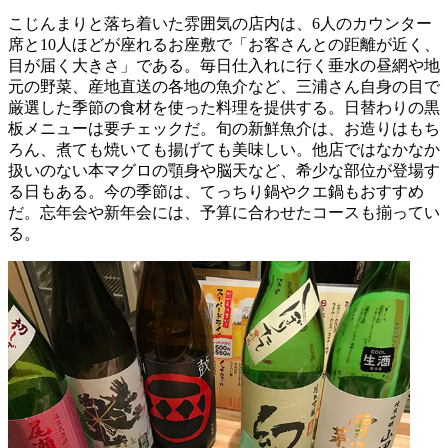
こじんまりと落ち着いた雰囲気の店内は、6人のカウンター
席と10人ほどが座れるお座敷で「お客さんとの距離が近く、
目が届く大きさ」である。毎日仕入れに行く垂水の昼網や地
元の野菜、産地直送の各地の魚介など、三浦さん自身の目で
厳選した季節の食材を使った料理を提供する。日替わりの黒
板メニューは要チェックだ。旬の新鮮魚介は、お造りはもち
ろん、煮ても焼いても揚げても美味しい。他店ではなかなか
扱いのない本マグロの顎身や脳天など、希少な部位が登場す
る日もある。今の季節は、てっちり鍋やクエ鍋もおすすめ
だ。忘年会や新年会には、予算に合わせたコースも揃ってい
る。