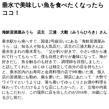
垂水で美味しい魚を食べたくなったら
ココ！
海鮮居酒屋みうら
店主 三浦 大毅（みうらひろき）さん
垂水駅から南へすぐ、国道2号線沿いにある「海鮮居酒屋み
うら」は、知る人ぞ知る人気店だ。店主の三浦大毅さんは、
垂水生まれの垂水育ち。「父が釣り好きで、小さい頃から連
れて行ってもらって、僕も自然と釣りが趣味になって。海が
好きだし、魚を触るのも好きで… 調理師を目指しました」
と話してくれた。ゆくゆくは独立して自分の店を持ちたい
と、垂水区内のお寿司と会席料理の店で9年働いた後、個人
店の居酒屋にも勤め、腕を磨いた。開店にあたって「大勢で
ワイワイというよりは、落ち着いてゆっくりとお酒や料理を
味わっていただけるような店にしたかった」と、立地や内装
にもこだわり、この場所に店を出したのが2016年、30歳にな
る少し前だ。