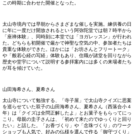
この時期に合わせた開催となった。
太山寺境内では早朝からさまざまな催しを実施。練供養の日
に年に一度だけ開放されるという阿弥陀堂では朝７時半から
「座禅体験」、同時刻に本堂では「ヨガレッスン」が行われ
た。どちらも初開催で厳かで神聖な空気の中、参加者たちは
貴重な体験ができた。ほかには「お坊さんとフリートーク」
や「般若心経の写経」体験もあり、住職が諸堂を回りながら
歴史や堂宇について説明する参拝案内には多くの来場者たち
が耳を傾けていた。
山田海希さん、夏希さん
太山寺について勉強する、「寺子屋」で太山寺クイズに思案
を巡らせていた双子の山田海希さん、夏希さん（西落合小４
年）は「クイズは全問正解したよ」とお菓子をもらってにっ
こり。母親の圭子さんは、「初めて来たのでゆっくりと回り
たい」と話した。「お香づくり」や「念珠づくり」のワーク
ショップも人気で、好みの仏様を選んで作る「御守づくり」