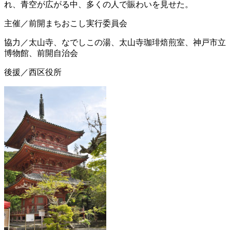
れ、青空が広がる中、多くの人で賑わいを見せた。
主催／前開まちおこし実行委員会
協力／太山寺、なでしこの湯、太山寺珈琲焙煎室、神戸市立
博物館、前開自治会
後援／西区役所