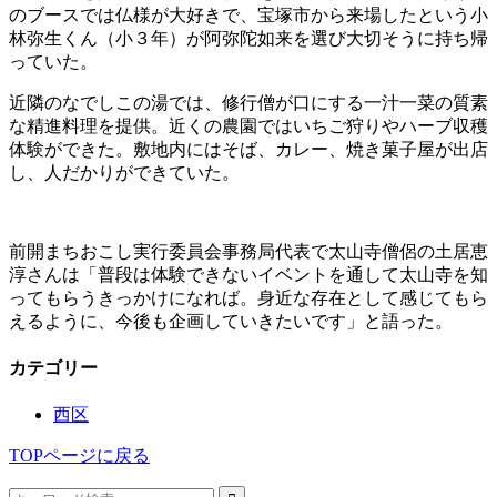
のブースでは仏様が大好きで、宝塚市から来場したという小
林弥生くん（小３年）が阿弥陀如来を選び大切そうに持ち帰
っていた。
近隣のなでしこの湯では、修行僧が口にする一汁一菜の質素
な精進料理を提供。近くの農園ではいちご狩りやハーブ収穫
体験ができた。敷地内にはそば、カレー、焼き菓子屋が出店
し、人だかりができていた。
前開まちおこし実行委員会事務局代表で太山寺僧侶の土居恵
淳さんは「普段は体験できないイベントを通して太山寺を知
ってもらうきっかけになれば。身近な存在として感じてもら
えるように、今後も企画していきたいです」と語った。
カテゴリー
西区
TOPページに戻る